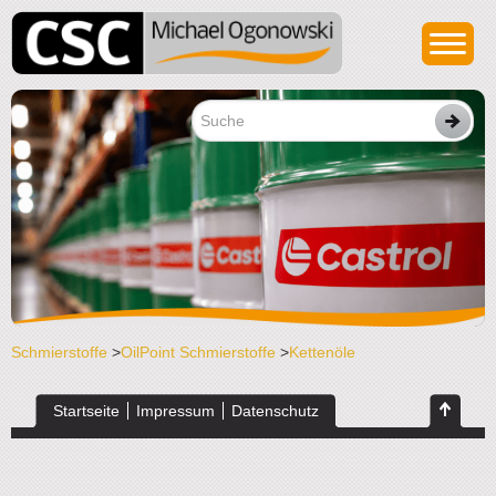
Schmierstoffe
>
OilPoint Schmierstoffe
>
Kettenöle
Startseite
Impressum
Datenschutz