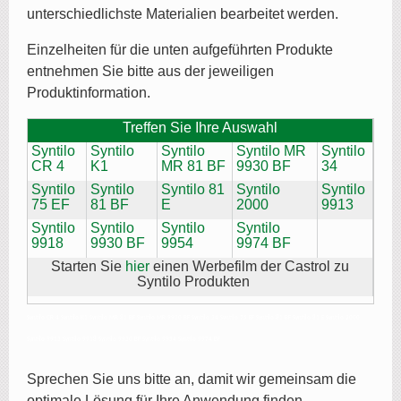
unterschiedlichste Materialien bearbeitet werden.
Einzelheiten für die unten aufgeführten Produkte
entnehmen Sie bitte aus der jeweiligen
Produktinformation.
Treffen Sie Ihre Auswahl
Syntilo
Syntilo
Syntilo
Syntilo MR
Syntilo
CR 4
K1
MR 81 BF
9930 BF
34
Syntilo
Syntilo
Syntilo 81
Syntilo
Syntilo
75 EF
81 BF
E
2000
9913
Syntilo
Syntilo
Syntilo
Syntilo
9918
9930 BF
9954
9974 BF
Starten Sie
hier
einen Werbefilm der Castrol zu
Syntilo Produkten
Syntilo CR 4 Syntilo K1 Syntilo MR 81 BF Syntilo MR 9930 BF Syntilo 34 Syntilo 75 EF Syntilo 81 BF Syntilo 81 E Syntilo 2000
Syntilo 9913 Syntilo 9918 Syntilo 9930 BF Syntilo 9954 Syntilo 9974 BF
Sprechen Sie uns bitte an, damit wir gemeinsam die
optimale Lösung für Ihre Anwendung finden.