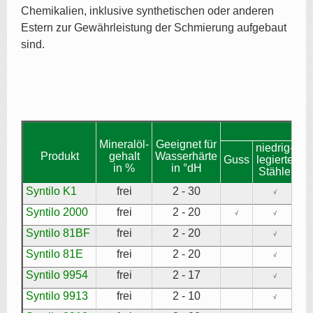
Chemikalien, inklusive synthetischen oder anderen
Estern zur Gewährleistung der Schmierung aufgebaut
sind.
Ge
Mineralöl-
Geeignet für
niedrig-
h
Produkt
gehalt
Wasserhärte
Guss
legierte
le
in %
in °dH
Stähle
St
Syntilo K1
frei
2 - 30
√
Syntilo 2000
frei
2 - 20
√
√
Syntilo 81BF
frei
2 - 20
√
Syntilo 81E
frei
2 - 20
√
Syntilo 9954
frei
2 - 17
√
Syntilo 9913
frei
2 - 10
√